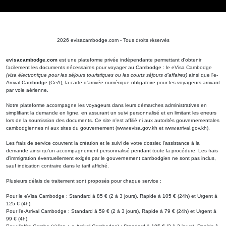
2026 evisacambodge.com - Tous droits réservés
evisacambodge.com
est une plateforme privée indépendante permettant d'obtenir
facilement les documents nécessaires pour voyager au Cambodge : le eVisa Cambodge
(visa électronique pour les séjours touristiques ou les courts séjours d'affaires)
ainsi que l'e-
Arrival Cambodge (CeA), la carte d'arrivée numérique obligatoire pour les voyageurs arrivant
par voie aérienne.
Notre plateforme accompagne les voyageurs dans leurs démarches administratives en
simplifiant la demande en ligne, en assurant un suivi personnalisé et en limitant les erreurs
lors de la soumission des documents. Ce site n'est affilié ni aux autorités gouvernementales
cambodgiennes ni aux sites du gouvernement (www.evisa.gov.kh et www.arrival.gov.kh).
Les frais de service couvrent la création et le suivi de votre dossier, l'assistance à la
demande ainsi qu'un accompagnement personnalisé pendant toute la procédure. Les frais
d'immigration éventuellement exigés par le gouvernement cambodgien ne sont pas inclus,
sauf indication contraire dans le tarif affiché.
Plusieurs délais de traitement sont proposés pour chaque service :
Pour le eVisa Cambodge : Standard à 85 € (2 à 3 jours), Rapide à 105 € (24h) et Urgent à
125 € (4h).
Pour l'e-Arrival Cambodge : Standard à 59 € (2 à 3 jours), Rapide à 79 € (24h) et Urgent à
99 € (4h).